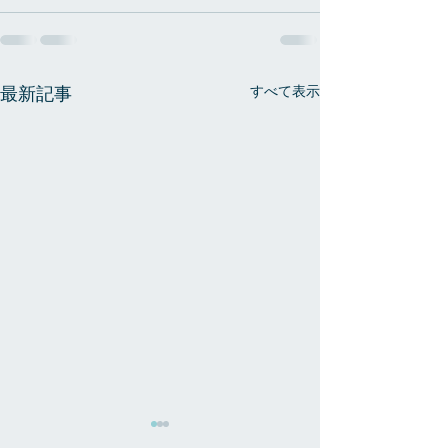
すべて表示
最新記事
疲労 + 冷え→ 