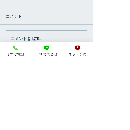
このところ急に寒
いか ぎっくり腰
コメント
方が 多くなりまし
くり腰は、 重い
げたとかで なる
コメントを追加…
どっきりぴったりプレミ
すが、 多くは、
アムキャンペーン
ゆがみが もとで
今すぐ電話
LINEで問合せ
ネット予約
来た場合に 起こ
ます。 寒さで筋
ご予約・お問合せはこちら
と ちょっとした負荷
予約制
休診：日曜日・祝日
0267-85-2490
診療受付終了は18時。
当日の診療予約は17時までに
お願い致します。